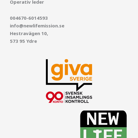
Operativ leder
004670-6014593
info@newlifemission.se
Hestravägen 10,
573 95 Ydre